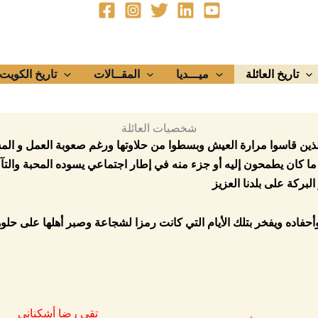
تاريخ العائلة
ميـــديا
المقــالات
تاريخ الكويت
شخصيات العائلة
لذين قاسوا مرارة العيش وبسطوا من حلاوتها ورغم صعوبة العمل و المشقة
ا كان يطمحون إليه أو جزء منه في إطار اجتماعي يسوده المحبة والتآل
بركة على بلدنا العزيز
حفاده ويفخر بتلك الأيام التي كانت رمزا لشجاعة وصبر أهلها على حلوها
تقي رضا أشكناني